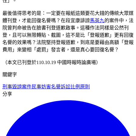
性」。
最後值得思考的是：一定要在報紙這類要花大錢的傳統大眾媒
體刊登，才能回復名譽嗎？在段宜康誹謗
馬英九
的案件中，法
院曾判命被告在臉書刊登道歉啟事。這種作法同樣是公然刊
登，且可以無限轉貼、截圖，這不是比「登報道歉」更有回復
名譽的效果嗎？法院堅持登報道歉，到底是要藉由高額「登報
費用」來變相「處罰」發言者，還是真心要回復名譽？
（本文已刊登於110.10.19 中國時報時論廣場）
關鍵字
刑事毀謗案件
民事妨害名譽訴訟
比例原則
分享