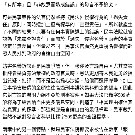
「有所本」且「非故意而造成錯誤」的發言不予追究。
可是民事案件的法官仍然堅持《民法》侵權行為的「過失責
任」原則，同時還加上極高標準的「查證責任」。所以就產生
了不同的結果：只要有任何事實陳述上的錯誤，民事法院就會
認為「未盡查證責任」而屬於「過失」侵害名譽。兩者的事實
認定並無差異，但量尺不同—民事法官顯然更重視名譽權而輕
忽人民批判政府的言論自由空間。
妨害名譽訴訟雖是民事爭議，但一樣涉及言論自由。尤其當被
批評者是負有決策權的政府官員時，憲法更期待人民能勇於提
出質疑、批評，而不是因為擔心涉訟、賠償而選擇噤聲。加上
民事損害賠償的金額往往高過刑事誹謗易科罰金的額度，因此
它對言論的嚇阻力絕不亞於刑事案件。如果大法官釋字509號
解釋為了給言論自由更多喘息空間，創造了「相當理由確信其
為真實」的標準，那這就應是言論自由的最低標準，民事裁判
當然不該對發言者科以比釋字509更高的查證標準。
兩案中的另一個特點，就是民事法院都要求被告在數家「報