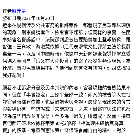
作者
廖元豪
發布日期
2021年10月20日
近來在幾個涉及公共事務的批評案件，都發現了民眾難以理解
的現象：刑事誹謗案件，檢察官不起訴；但同樣的事實，在民
事妨害名譽訴訟中，法院卻判處被告要賠償加上登報道歉。羅
智強、王育敏、游淑慧依據印尼代表處電文批評前立法院長蘇
嘉全一事，以及《中國時報》依據中天新聞調查報導抨擊立委
候選人黃國昌「岳父在大陸投資」的案子都發生類似現象。為
什麼刑事與民事結果不同？他們到底有沒有誹謗，你司法搞得
我好亂啊！
細看不起訴處分書及民事判決的內容，會發現雖然審檢結果不
同，但在「事實認定」上幾乎全然一致：兩案的被告等人在批
評官員時都有依據，也做過調查與查證，最終呈現出來的發言
與報導仍有一些錯誤或「未能證實」之處，檢察官與法官也都
認為這些錯誤並非故意，至多為「過失」所造成。然而，檢察
官們都正確地依據釋字第509號解釋「相當理由確信其為真
實」的標準，考量到憲法第11條保障言論自由的精神，對於