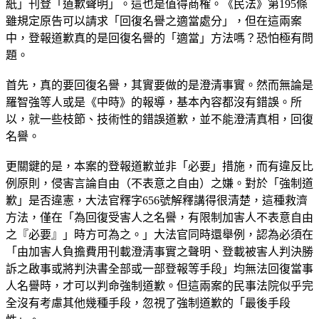
紙」刊登「道歉聲明」。這也是值得商榷。《民法》第195條
雖規定原告可以請求「回復名譽之適當處分」，但在這兩案
中，登報道歉真的是回復名譽的「適當」方法嗎？恐怕極有問
題。
首先，真的要回復名譽，其實要做的是澄清事實。然而無論是
羅智強等人或是《中時》的報導，基本內容都沒有錯誤。所
以，就一些枝節、技術性的錯誤道歉，並不能澄清真相，回復
名譽。
更關鍵的是，本案的登報道歉並非「必要」措施，而有違反比
例原則，侵害言論自由（不表意之自由）之嫌。對於「強制道
歉」是否違憲，大法官釋字656號解釋講得很清楚，這種救濟
方法，僅在「為回復受害人之名譽，有限制加害人不表意自由
之『必要』」時方可為之。」大法官同時還舉例，認為必須在
「由加害人負擔費用刊載澄清事實之聲明、登載被害人判決勝
訴之啟事或將判決書全部或一部登報等手段」均無法回復當事
人名譽時，才可以判命強制道歉。但這兩案的民事法院似乎完
全沒有考慮其他幾種手段，忽視了強制道歉的「最後手段