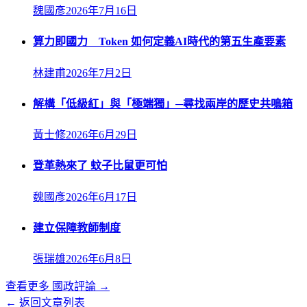
魏國彥
2026年7月16日
算力即國力 Token 如何定義AI時代的第五生產要素
林建甫
2026年7月2日
解構「低級紅」與「極端獨」─尋找兩岸的歷史共鳴箱
黃士修
2026年6月29日
登革熱來了 蚊子比鼠更可怕
魏國彥
2026年6月17日
建立保障教師制度
張瑞雄
2026年6月8日
查看更多
國政評論
→
← 返回文章列表