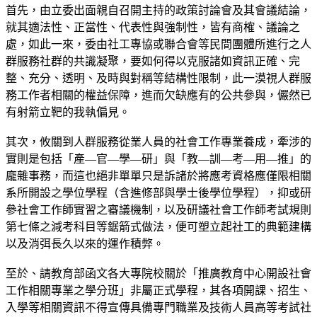
首先，由立委出面親自召開主持的政策討論會及其會議結論，
就其適法性、正當性、代表性與強制性，皆有商榷、議論之
處，如此一來，委由社工專協或聯合會等民間團體所進行之人
群服務社群的共識凝聚，要如何得以克服諸如資訊正確、完
整、充分、透明、及時與對稱等結構性限制，此一漠視人群服
務工作者相關的權益保障，進而欠缺應有的公共參與，儼然已
有射箭立靶的我執偏見。
其次，攸關到人群服務從業人員的社會工作專業養成，牽涉的
實則是包括「產—官—學—研」與「教—訓—考—用—推」的
龐雜事務，而這也絕非單單只是訴諸於將應考資格應僅限相關
系所開設之學位學程（含進修部與學士後學位學程），抑或研
參社會工作師實習之審議機制，以及研議社會工作師考試規則
第七條之減考科目等鋸箭式做法，便可塑立起社工的典範建構
以及消弭長久以來的運作積弊。
至於、請教育部函文各大專院校關於「推廣教育中心開設社會
工作相關專業之學分班」非屬正式學程，其各項開課、招生、
入學等相關資訊不得宣傳具備專門職業及技術人員高等考試社