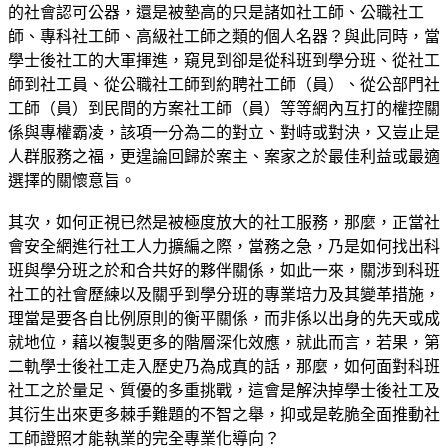
的社會認可公器，還是被墊高的只是諸如社工師、公職社工
師、專科社工師、高級社工師之類的個人名器？與此同時，當
學士後社工的大軍揮進，窺見到卻是從科班到學分班、從社工
師到社工員、從公職社工師到約聘社工師（員）、從公部門社
工師（員）到民間的方案社工師（員）等等網內互打的權控關
係與專權霸凌，該項一分為二的對立、對峙或對決，又豈止是
人群服務之福，更遑論回歸於案主、案家之於最佳利益或最適
選擇的關懷意旨。
其次，如何正視已然是被極度放大的社工服務，那麼，正當社
會安全網進行社工人力擴編之際，當務之急，乃是如何找出科
班與學分班之於和合共好的夥伴關係，如此一來，關涉到科班
社工的社會歷練以及關乎到學分班的專業培力及其變革措施，
理當是要各自比例原則的衡平關係，而非係以出身的先天或成
就地位，藉以複製更多的階層深化效應，就此而言，若果，第
二軌學士後社工走入歷史乃為成真的話，那麼，如何面對科班
社工之於量足、質優的多重挑戰，這會是解決掉學士後社工及
其衍生出來更多棘手難題的不智之舉，抑或是乾脆全面推動社
工師證照才能執業的完全專業化導向？