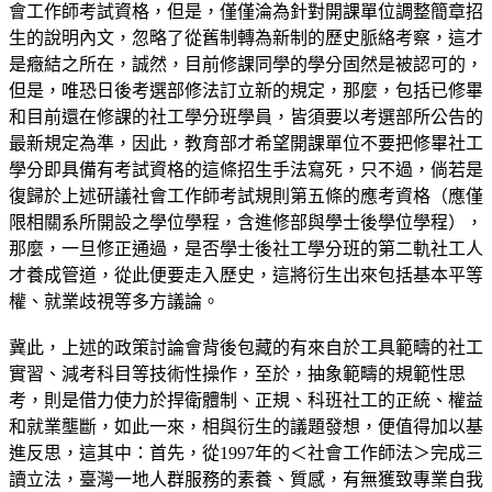
會工作師考試資格，但是，僅僅淪為針對開課單位調整簡章招
生的說明內文，忽略了從舊制轉為新制的歷史脈絡考察，這才
是癥結之所在，誠然，目前修課同學的學分固然是被認可的，
但是，唯恐日後考選部修法訂立新的規定，那麼，包括已修畢
和目前還在修課的社工學分班學員，皆須要以考選部所公告的
最新規定為準，因此，教育部才希望開課單位不要把修畢社工
學分即具備有考試資格的這條招生手法寫死，只不過，倘若是
復歸於上述研議社會工作師考試規則第五條的應考資格（應僅
限相關系所開設之學位學程，含進修部與學士後學位學程），
那麼，一旦修正通過，是否學士後社工學分班的第二軌社工人
才養成管道，從此便要走入歷史，這將衍生出來包括基本平等
權、就業歧視等多方議論。
冀此，上述的政策討論會背後包藏的有來自於工具範疇的社工
實習、減考科目等技術性操作，至於，抽象範疇的規範性思
考，則是借力使力於捍衛體制、正規、科班社工的正統、權益
和就業壟斷，如此一來，相與衍生的議題發想，便值得加以基
進反思，這其中：首先，從1997年的＜社會工作師法＞完成三
讀立法，臺灣一地人群服務的素養、質感，有無獲致專業自我