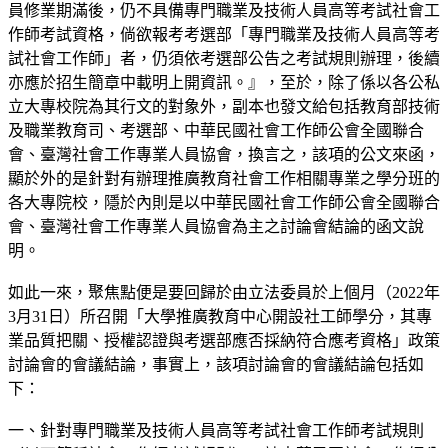
員修業期滿後，仍不具備專門職業及技術人員高等考試社會工
作師考試資格，倘欲報考考選部「專門職業及技術人員高等考
試社會工作師」者，仍須依考選部公告之考試規則辦理，後續
亦應於招生簡章中載明上開資訊。』，至於，除了係以各公私
立大專校院為其行文的對象外，副本也發文給包括教育部技術
及職業教育司、考選部、中華民國社會工作師公會全國聯合
會、臺灣社會工作專業人員協會，換言之，該項的公文來函，
顯於外的是針對有辦理推廣教育社會工作相關專業之學分班的
各大專院校，隱於內則是以中華民國社會工作師公會全國聯合
會、臺灣社會工作專業人員協會為主之討論會結論的函文說
明。
如此一來，聚焦點便是要回歸於由立法委員於上個月（2022年
3月31日）所召開「大學推廣教育中心開設社工師學分，其專
業品質把關、授權認證與考選部應否採納符合應考資格」政策
討論會的會議結論，事實上，該項討論會的會議結論包括如
下：
一、針對專門職業及技術人員高等考試社會工作師考試規則