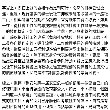
事實上，即使上述的霸權作為是朝可行、必然的目標管理挺
進，但是，現行諸多的學士後社工抑或未能考取證照的一般社
工員，相與關聯的勞動權益議題，宜有嚴肅看待之必要，如此
一來，從社會工作師的專技證照考試到社會工作員單一級技術
士的技能檢定，如何因為層級、位階、內涵與素養的機制設
計，藉以提升社工的專業形象和社會地位，特別是社工師、社
工員各自操作定義、運作流程、工作倫理手冊的通盤檢討；連
帶地，從臺灣社工員福利促進協會到臺灣學士後社工權益保障
協會的推動成立，除了有其身分代表的實質意義外，更是一項
維護己身權益所應該要有的社會參與行動，藉此回應入此行接
受社工概論教科書上所教導之從直接服務的提供者到主流文化
的價值維護者，抑或是不當制度設計衝撞者的學習涵養。
總之，秉持『稍安勿躁—居安思危—超前部署—做您自己』的
修練原則，來看待該紙的教育部公文，如此一來，扣緊「個體
—制度—大環境」的關照旨趣，小自科班與學士後不同養成模
式的社工員，勇於面對己身脆弱以考取社工師證照，自當是有
其明哲保身的止惡作用，但是，包括學習、實習、見習或考試