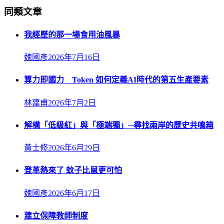
同類文章
我經歷的那一場食用油風暴
魏國彥
2026年7月16日
算力即國力 Token 如何定義AI時代的第五生產要素
林建甫
2026年7月2日
解構「低級紅」與「極端獨」─尋找兩岸的歷史共鳴箱
黃士修
2026年6月29日
登革熱來了 蚊子比鼠更可怕
魏國彥
2026年6月17日
建立保障教師制度