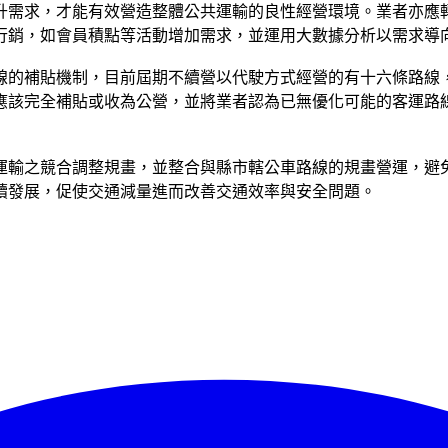
升需求，才能有效營造整體公共運輸的良性經營環境。業者亦應
行銷，如會員積點等活動增加需求，並運用大數據分析以需求導
線的補貼機制，目前屆期不續營以代駛方式經營的有十六條路線
應該完全補貼或收為公營，並將業者認為已無優化可能的客運路
運輸之競合調整規畫，並整合與縣市轄公車路線的規畫營運，避
續發展，促使交通減量進而改善交通效率與安全問題。