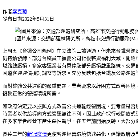
作者
李克聰
發布日期
2022年5月31日
(圖片來源：交通部運輸研究所，高雄市交通行動服務(Maa
上周五《台鐵公司條例》在立法院三讀通過，但未來台鐵營運
仍持續發酵。部分台鐵員工擔憂公司化後薪資福利大減，開始
堪路線虧損，多家客運業者有意停駛部分虧損嚴重路線。交通
國道客運運價檢討調整等訴求。充分反映包括台鐵及公路運輸
面對整體公共運輸的嚴重問題，業者要求以紓困方式改善困境
復較正常的營運環境所需。
如政府決定要以振興方式改善公共運輸經營困境，要考量是否
時業者以供給導向方式營運無往不利，因此政府採行較開放式
在多家業者經營下產生惡性競爭，在五年前開始反轉，大部分
長達二年的
新冠疫情
更使客運經營環境快速惡化，建議政府及