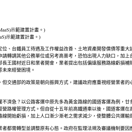
S)示範建置計畫。)
定位、台鐵員工待遇及工作權益改善、土地資產開發償債等重大
申請轉調其他公務單位或另考高普考，恐怕出現人力缺口，加上
部長王國材近日和業者開會，業者提出包括偏遠服務路線虧損補
等未來經營困境。
，但交通部的政策是朝向振興方式，建議政府應重視經營業者的
緩不濟急？以公路客運中原先多為黃金路線的國道客運為例，廿
經營路權管理方式。但自從十五年前高鐵通車以後，國道客運在
路線開始虧損，加上人口漸少漸老之需求減少，使整體公共運輸
業者都需轉型並調整原有心態。政府在監理法規及審議機制要因