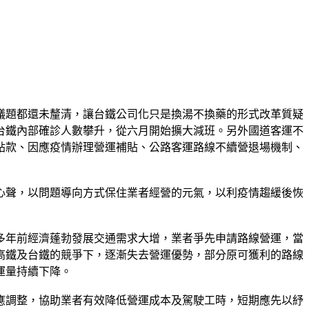
議題都還未釐清，讓台鐵公司化只是換湯不換藥的形式改革質疑
台鐵內部確診人數攀升，從六月開始擴大減班。另外國道客運不
貼款、因應疫情辦理營運補貼、公路客運路線不續營退場機制、
心聲，以問題導向方式保住業者經營的元氣，以利疫情趨緩後恢
多年前經濟蓬勃發展交通需求大增，業者爭先申請路線營運，當
高鐵及台鐵的競爭下，逐漸失去營運優勢，部分原可獲利的路線
運量持續下降。
應調整，協助業者有效降低營運成本及駕駛工時，短期應先以紓