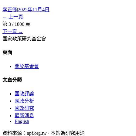
李正修
|
2025年11月4日
← 上一頁
第
3
/
1806
頁
下一頁 →
國家政策研究基金會
頁面
關於基金會
文章分類
國政評論
國政分析
國政研究
最新消息
English
資料來源：npf.org.tw · 本站為研究用途