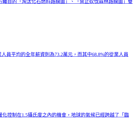
方矚目的「淘汰化石燃料路線圖」、「禁止砍伐森林路線圖」雙
人員平均的全年薪資則為73.2萬元，而其中68.8%的從業人員
暖化控制在1.5攝氏度之內的機會，地球的氣候已經跨越了「臨