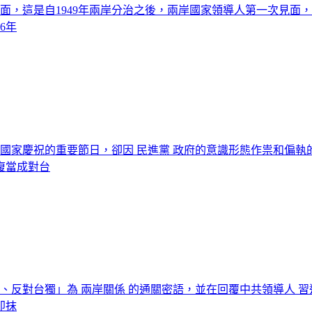
坡會面，這是自1949年兩岸分治之後，兩岸國家領導人第一次見面
6年
值得國家慶祝的重要節日，卻因 民進黨 政府的意識形態作祟和
復當成對台
識 、反對台獨」為 兩岸關係 的通關密語，並在回覆中共領導人 
即抹