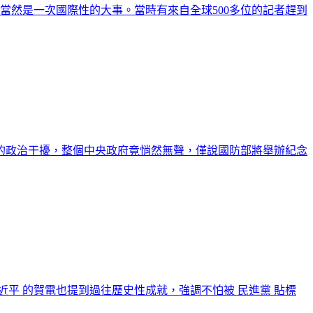
，當然是一次國際性的大事。當時有來自全球500多位的記者趕到
偏執的政治干擾，整個中央政府竟悄然無聲，僅說國防部將舉辦紀念
習近平 的賀電也提到過往歷史性成就，強調不怕被 民進黨 貼標