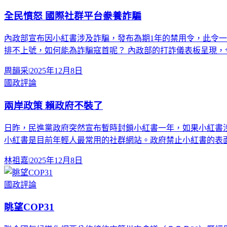
全民憤怒 國際社群平台豢養詐騙
內政部宣布因小紅書涉及詐騙，發布為期1年的禁用令，此令一
排不上號，如何能為詐騙寇首呢？ 內政部的打詐儀表板呈現，
周韻采
|
2025年12月8日
國政評論
兩岸政策 賴政府不裝了
日昨，民進黨政府突然宣布暫時封鎖小紅書一年，如果小紅書
小紅書是目前年輕人最常用的社群網站。政府禁止小紅書的表
林祖嘉
|
2025年12月8日
國政評論
眺望COP31