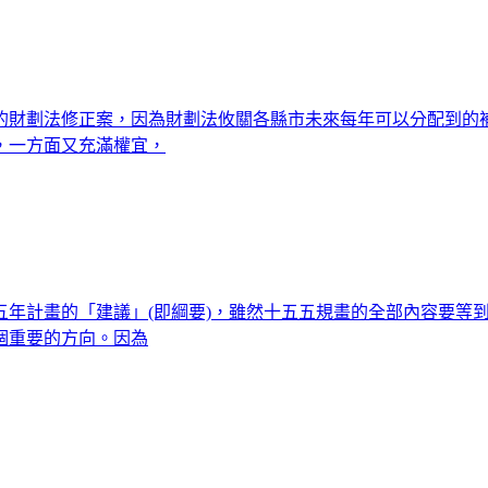
的財劃法修正案，因為財劃法攸關各縣市未來每年可以分配到的
，一方面又充滿權宜，
五年計畫的「建議」(即綱要)，雖然十五五規畫的全部內容要等
個重要的方向。因為