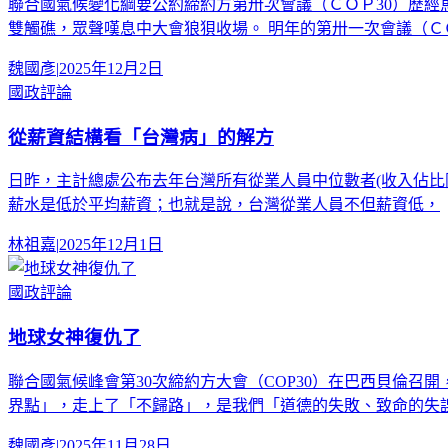
聯合國氣候變化綱要公約締約方第卅次會議（ＣＯＰ30）歷
雙觸礁，眾聲嘆息中大會狼狽收場。 明年的第卅一次會議（Ｃ
魏國彥
|
2025年12月2日
國政評論
從薪資結構看「台灣病」的解方
日昨，主計總處公布去年台灣所有從業人員中位數者(收入佔比剛好在
薪水是低於平均薪資；也就是說，台灣從業人員不但薪資低，
林祖嘉
|
2025年12月1日
國政評論
地球女神復仇了
聯合國氣候峰會第30次締約方大會（COP30）在巴西貝倫召
界點」，走上了「不歸路」，是我們「道德的失敗、致命的失誤
魏國彥
|
2025年11月28日