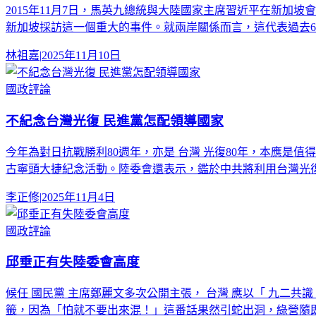
2015年11月7日，馬英九總統與大陸國家主席習近平在新加
新加坡採訪這一個重大的事件。就兩岸關係而言，這代表過去6
林祖嘉
|
2025年11月10日
國政評論
不紀念台灣光復 民進黨怎配領導國家
今年為對日抗戰勝利80週年，亦是 台灣 光復80年，本應是
古寧頭大捷紀念活動。陸委會還表示，鑑於中共將利用台灣光
李正修
|
2025年11月4日
國政評論
邱垂正有失陸委會高度
候任 國民黨 主席鄭麗文多次公開主張， 台灣 應以「 九二共
籤，因為「怕就不要出來混！」這番話果然引蛇出洞，綠營隨