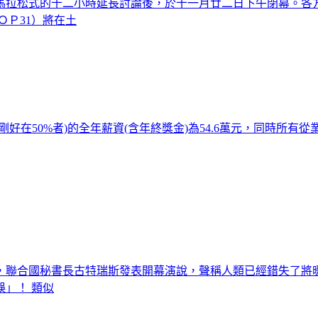
經馬拉松式的十二小時延長討論後，於十一月廿二日下午閉幕。各
ＯＰ31）將在土
50%者)的全年薪資(含年終獎金)為54.6萬元，同時所有從業
開，聯合國秘書長古特瑞斯發表開幕演說，聲稱人類已經錯失了將
」！ 類似