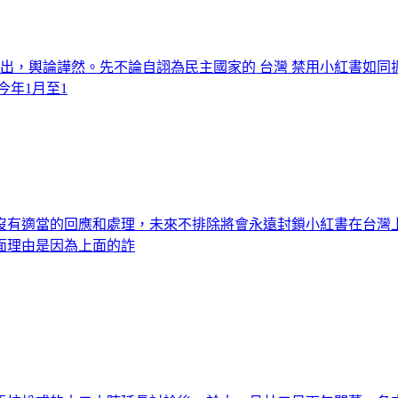
出，輿論譁然。先不論自詡為民主國家的 台灣 禁用小紅書如同
今年1月至1
沒有適當的回應和處理，未來不排除將會永遠封鎖小紅書在台灣
面理由是因為上面的詐