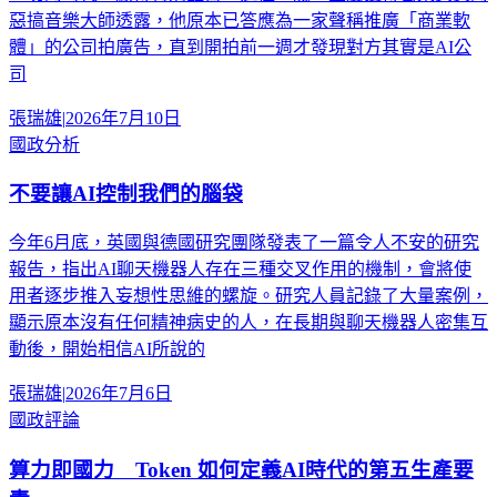
惡搞音樂大師透露，他原本已答應為一家聲稱推廣「商業軟
體」的公司拍廣告，直到開拍前一週才發現對方其實是AI公
司
張瑞雄
|
2026年7月10日
國政分析
不要讓AI控制我們的腦袋
今年6月底，英國與德國研究團隊發表了一篇令人不安的研究
報告，指出AI聊天機器人存在三種交叉作用的機制，會將使
用者逐步推入妄想性思維的螺旋。研究人員記錄了大量案例，
顯示原本沒有任何精神病史的人，在長期與聊天機器人密集互
動後，開始相信AI所說的
張瑞雄
|
2026年7月6日
國政評論
算力即國力 Token 如何定義AI時代的第五生產要