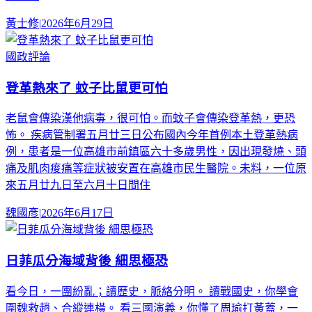
黃士修
|
2026年6月29日
國政評論
登革熱來了 蚊子比鼠更可怕
老鼠會傳染漢他病毒，很可怕。而蚊子會傳染登革熱，更恐
怖。 疾病管制署五月廿三日公布國內今年首例本土登革熱病
例，患者是一位高雄市前鎮區六十多歲男性，因出現發燒、頭
痛及肌肉痠痛等症狀被安置在高雄市民生醫院。未料，一位原
來五月廿九日至六月十日間住
魏國彥
|
2026年6月17日
日菲瓜分海域背後 細思極恐
看今日，一團紛亂；讀歷史，脈絡分明。 讀戰國史，你學會
圍魏救趙、合縱連橫。 看三國演義，你懂了周瑜打黃蓋，一