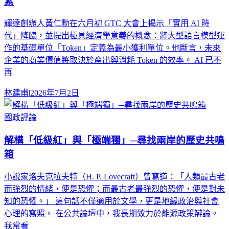
素
輝達創辦人黃仁勳在六月初 GTC 大會上揭示「實用 AI 時
代」降臨，並提出極具經濟學意義的概念：將大型語言模型運
作的基礎單位「Token」定義為最小獲利單位。他斷言，未來
企業的商業價值將取決於產出與消耗 Token 的效率。 AI 已不
再
林建甫
|
2026年7月2日
國政評論
解構「低級紅」與「極端獨」─尋找兩岸的歷史共鳴
箱
小說家洛夫克拉夫特（H. P. Lovecraft）曾寫道：「人類最古老
而強烈的情緒，便是恐懼；而最古老最強烈的恐懼，便是對未
知的恐懼。」 這句話不僅適用於文學，更是地緣政治與社會
心理的寫照。 在公共論壇中，我長期致力於能源政策辯論。
我常看