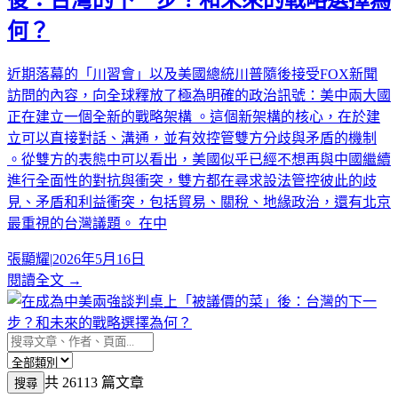
何？
近期落幕的「川習會」以及美國總統川普隨後接受FOX新聞
訪問的內容，向全球釋放了極為明確的政治訊號：美中兩大國
正在建立一個全新的戰略架構 。這個新架構的核心，在於建
立可以直接對話、溝通，並有效控管雙方分歧與矛盾的機制
。從雙方的表態中可以看出，美國似乎已經不想再與中國繼續
進行全面性的對抗與衝突，雙方都在尋求設法管控彼此的歧
見、矛盾和利益衝突，包括貿易、關稅、地緣政治，還有北京
最重視的台灣議題。 在中
張顯耀
|
2026年5月16日
閱讀全文 →
共 26113 篇文章
搜尋