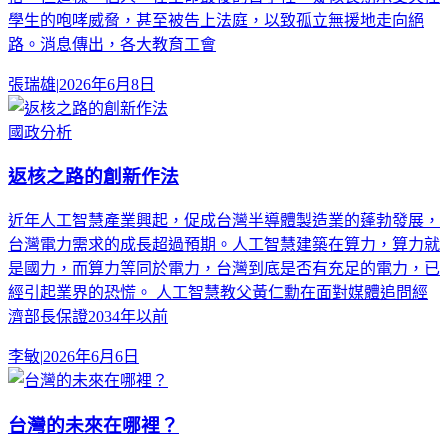
學生的咆哮威脅，甚至被告上法庭，以致孤立無援地走向絕
路。消息傳出，各大教育工會
張瑞雄
|
2026年6月8日
國政分析
返核之路的創新作法
近年人工智慧產業興起，促成台灣半導體製造業的蓬勃發展，
台灣電力需求的成長超過預期。人工智慧建築在算力，算力就
是國力，而算力等同於電力，台灣到底是否有充足的電力，已
經引起業界的恐慌。 人工智慧教父黃仁勳在面對媒體追問經
濟部長保證2034年以前
李敏
|
2026年6月6日
台灣的未來在哪裡？