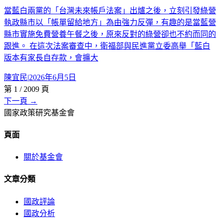
當藍白兩黨的「台灣未來帳戶法案」出爐之後，立刻引發綠營
執政縣市以「帳單留給地方」為由強力反彈，有趣的是當藍營
縣市實施免費營養午餐之後，原來反對的綠營卻也不約而同的
跟進。 在這次法案審查中，衛福部與民進黨立委高舉「藍白
版本有家長自存款，會擴大
陳宜民
|
2026年6月5日
第
1
/
2009
頁
下一頁 →
國家政策研究基金會
頁面
關於基金會
文章分類
國政評論
國政分析