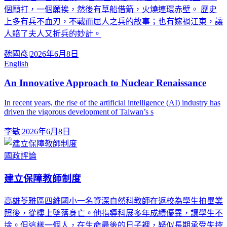
個願打，一個願挨，然後有草船借箭，火燒連環赤壁。 歷史
上多有兵不血刃，不戰而屈人之兵的故事；也有嫁禍江東，讓
人賠了夫人又折兵的妙計。
魏國彥
|
2026年6月8日
English
An Innovative Approach to Nuclear Renaissance
In recent years, the rise of the artificial intelligence (AI) industry has
driven the vigorous development of Taiwan’s s
李敏
|
2026年6月8日
國政評論
建立保障教師制度
高雄苓雅區四維國小一名資深自然科教師在返校為學生拍畢業
照後，從樓上墜落身亡。他指導科展多年成績優異，讓學生不
捨。但這樣一個人，在生命最後的日子裡，疑似長期承受失控