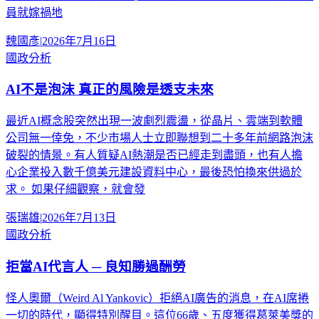
員就嫁禍地
魏國彥
|
2026年7月16日
國政分析
AI不是泡沫 真正的風險是透支未來
最近AI概念股突然出現一波劇烈震盪，從晶片、雲端到軟體
公司無一倖免，不少市場人士立即聯想到二十多年前網路泡沫
破裂的情景。有人質疑AI熱潮是否已經走到盡頭，也有人擔
心企業投入數千億美元建設資料中心，最後恐怕換來供過於
求。 如果仔細觀察，就會發
張瑞雄
|
2026年7月13日
國政分析
拒當AI代言人 ─ 良知勝過酬勞
怪人奧爾（Weird Al Yankovic）拒絕AI廣告的消息，在AI席捲
一切的時代，顯得特別醒目。這位66歲、五度獲得葛萊美獎的