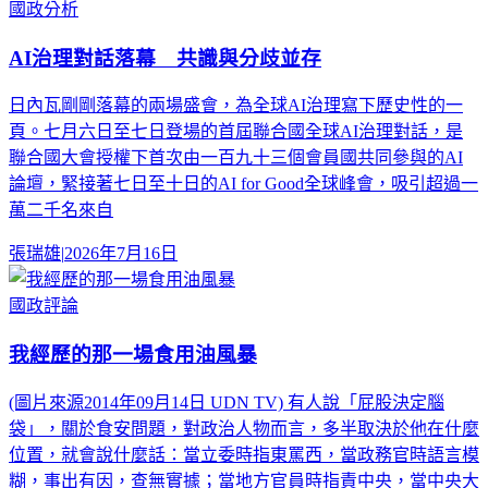
國政分析
AI治理對話落幕 共識與分歧並存
日內瓦剛剛落幕的兩場盛會，為全球AI治理寫下歷史性的一
頁。七月六日至七日登場的首屆聯合國全球AI治理對話，是
聯合國大會授權下首次由一百九十三個會員國共同參與的AI
論壇，緊接著七日至十日的AI for Good全球峰會，吸引超過一
萬二千名來自
張瑞雄
|
2026年7月16日
國政評論
我經歷的那一場食用油風暴
(圖片來源2014年09月14日 UDN TV) 有人說「屁股決定腦
袋」，關於食安問題，對政治人物而言，多半取決於他在什麼
位置，就會說什麼話：當立委時指東罵西，當政務官時語言模
糊，事出有因，查無實據；當地方官員時指責中央，當中央大