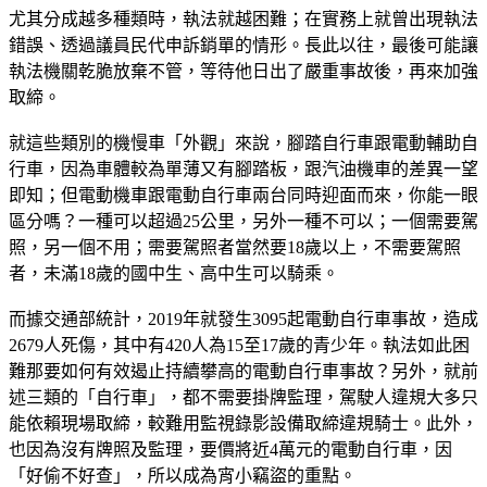
尤其分成越多種類時，執法就越困難；在實務上就曾出現執法
錯誤、透過議員民代申訴銷單的情形。長此以往，最後可能讓
執法機關乾脆放棄不管，等待他日出了嚴重事故後，再來加強
取締。
就這些類別的機慢車「外觀」來說，腳踏自行車跟電動輔助自
行車，因為車體較為單薄又有腳踏板，跟汽油機車的差異一望
即知；但電動機車跟電動自行車兩台同時迎面而來，你能一眼
區分嗎？一種可以超過25公里，另外一種不可以；一個需要駕
照，另一個不用；需要駕照者當然要18歲以上，不需要駕照
者，未滿18歲的國中生、高中生可以騎乘。
而據交通部統計，2019年就發生3095起電動自行車事故，造成
2679人死傷，其中有420人為15至17歲的青少年。執法如此困
難那要如何有效遏止持續攀高的電動自行車事故？另外，就前
述三類的「自行車」，都不需要掛牌監理，駕駛人違規大多只
能依賴現場取締，較難用監視錄影設備取締違規騎士。此外，
也因為沒有牌照及監理，要價將近4萬元的電動自行車，因
「好偷不好查」，所以成為宵小竊盜的重點。