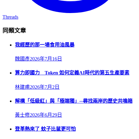
Threads
同類文章
我經歷的那一場食用油風暴
魏國彥
2026年7月16日
算力即國力 Token 如何定義AI時代的第五生產要素
林建甫
2026年7月2日
解構「低級紅」與「極端獨」─尋找兩岸的歷史共鳴箱
黃士修
2026年6月29日
登革熱來了 蚊子比鼠更可怕