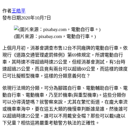
作者
王皓平
發布日期
2020年10月7日
(圖片來源：pixabay.com，電動自行車。)
上個月月初，消基會調查市售12台不同廠牌的電動自行車。依
現行《道路交通管理處罰條例》第69條規定，所謂電動自行
車，其時速不得超過時速25公里，但經消基會測試，有5台時
速超過25公里，而且竟有兩台可以超過60公里，而這樣的速度
已可比擬輕型機車，這樣的分類意義何在？
依現行法規的分類，可分為腳踏自行車、電動輔助自行車、電
動自行車、電動機車，乃至於機車(與重型機車)。這些分類你
可以分得清楚嗎？就警察來說，尤其在繁忙街道，在龐大車流
或機車車海中，要在這五大類的機慢車判斷誰是誰，然後誰可
以超過時速25公里，誰可以不用戴安全帽？那些可以載6歲以
下兒童？相信這將嚴重考驗警方執法的正確性。