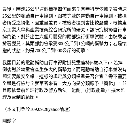
最後，時速25公里這個標準如何而來？有無科學依據？被時速
25公里的腳踏自行車撞到，跟被等速的電動自行車撞到，被撞
者所受之損傷，因重量差異，被後者撞到會比較嚴重。根據東
京工業大學與產業技術綜合研究所的研究，該研究模擬自行車
摔倒後，對於出生六個月嬰兒的頭部進行衝擊試驗，由騎乘者
揹著嬰兒，其頭部約會承受800公斤到1公噸的衝擊力；若是懷
抱的狀態，約是700公斤到900公斤的衝擊。
我國目前的電動輔助自行車得附掛兒童座椅(6歲以下)，若摔
倒後對於幼童會產生多大的衝擊力？而電動輔助自行車並沒有
規定要戴安全帽，這樣的規定與分類標準是否合宜？需不需要
全盤進行檢討？就筆者來看，大方向是分類應予「簡化」，並
且應依當前監理行政及警方執法「能耐」(行政能量)，擴大監
理及管制的範圍。
（本文刊登於109.09.28yahoo論壇）
關鍵字