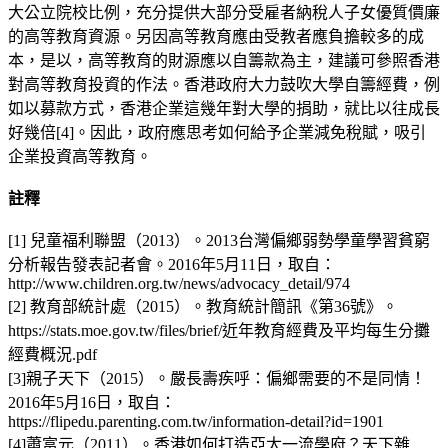
大公立院校比例，充分提供大部分受雇者納稅人子女優質價廉
的高等教育資源。另因高等教育應由受教者應負擔較多的成
本，是以，高等教育的財源應以自籌款為主，建議可參照香港
對高等教育投資的作法。香港政府大力鼓吹大學自籌經費，例
如以募款方式，香港企業這幾年對大學的捐助，就比以往成長
好幾倍[4]。因此，政府應思考如何給予企業減免稅賦，吸引
企業投資高等教育。
註釋
[1] 兒童福利聯盟（2013）。2013台灣偏鄉弱勢學童學習貧窮
分析報告發表記者會。2016年5月11日，取自：
http://www.children.org.tw/news/advocacy_detail/974
[2] 教育部統計處（2015）。教育統計簡訊《第36號》。
https://stats.moe.gov.tw/files/brief/近年教育經費及平均每生分攤
經費概況.pdf
[3]親子天下（2015）。嚴長壽疾呼：偏鄉需要的不是同情！
2016年5月16日，取自：
https://flipedu.parenting.com.tw/information-detail?id=1901
[4]蕭富元（2011）。香港如何打造亞太一流學府？天下雜