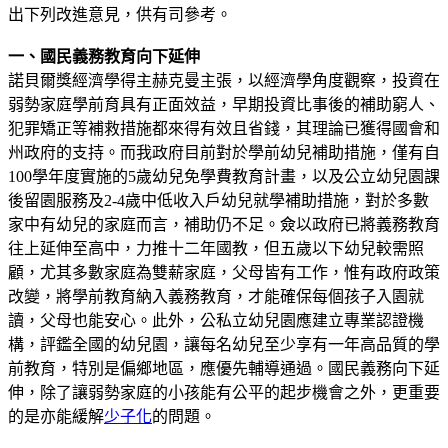
出下列改進意見，供有司參考。
一、國民義務教育向下延伸
諾貝爾獎經濟學得主赫克曼主張，以經濟學角度觀察，投資在
弱勢家庭學前育具有正面效益，早期投資比事後的補助窮人、
犯罪矯正等補救措施都來得有效且省錢，其理論已獲得國會和
州政府的支持。而我政府目前對於學前幼兒補助措施，僅有自
100學年度實施的5歲幼兒免學費教育計畫，以及公立幼兒園課
後留園服務及2-4歲中低收入戶幼兒就學補助措施，對於多數
家中有幼兒的家庭而言，補助仍不足。僉以政府已將義務教育
往上延伸至高中，力推十二年國教，但五歲以下幼兒較需照
顧，尤其多數家庭為雙薪家庭，父母皆有工作，惟有政府政策
改變，將學前教育納入義務教育，才能確保每個孩子入園就
讀，父母也能安心。此外，公私立幼兒園應建立專業認證機
構，評鑑全國的幼兒園，讓每名幼兒至少享有一年高品質的學
前教育，特別是偏鄉地區，應優先輔導通過。國民義務向下延
伸，除了讓弱勢家庭的小孩能有公平的起步機會之外，更重要
的是亦能緩解
少子化
的問題。