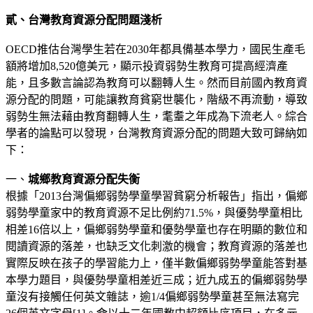
貳、台灣教育資源分配問題淺析
OECD推估台灣學生若在2030年都具備基本學力，國民生產毛
額將增加8,520億美元，顯示投資弱勢生教育可提高經濟產
能，且多數言論認為教育可以翻轉人生。然而目前國內教育資
源分配的問題，可能讓教育貧窮世襲化，階級不再流動，導致
弱勢生無法藉由教育翻轉人生，耄耋之年成為下流老人。綜合
學者的論點可以發現，台灣教育資源分配的問題大致可歸納如
下：
一、
城鄉教育資源分配失衡
根據「2013台灣偏鄉弱勢學童學習貧窮分析報告」指出，偏鄉
弱勢學童家中的教育資源不足比例約71.5%，與優勢學童相比
相差16倍以上，偏鄉弱勢學童和優勢學童也存在明顯的數位和
閱讀資源的落差，也缺乏文化刺激的機會；教育資源的落差也
實際反映在孩子的學習能力上，僅半數偏鄉弱勢學童能答對基
本學力題目，與優勢學童相差近三成；近九成五的偏鄉弱勢學
童沒有接觸任何英文雜誌，逾1/4偏鄉弱勢學童甚至無法寫完