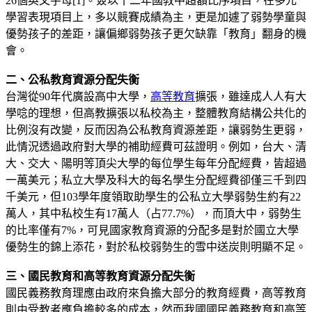
26個英文字母[1]。僉以十二年國教中超額比序項目，在多元
學習表現項目上，多以競賽成績為主，更是加遽了弱勢學童與
優勢孩子的差距，讓偏鄉弱勢孩子更欠缺靠「教育」翻身的機
會。
二、公私教育資源分配失衡
台灣從90年代廣設高中大學，
高等教育
擴張，雖達成人人有大
學唸的理想，但高教擴張以私校為主，整體教育結構公共化的
比例沒有改變，反而因為公私教育資源差距，讓弱勢生更弱，
此情況透過政府對大學的補助經費可茲證明。例如，台大、清
大、交大、陽明等頂尖大學的每位學生每年分配經費，皆超過
一萬美元；私立大學及科大的每名學生分配經費卻僅三千到四
千美元，但103學年度領取助學生的公私立大學弱勢生約有22
萬人，其中私校生有17萬人（占77.7%），而頂大中，弱勢生
的比率僅有7%，可見國家教育資源的分配多是對於國立大學
優勢生的錦上添花，對於私校弱勢生的雪中送炭則明顯不足。
三、國民教育和高等教育資源分配失衡
國民義務教育理應由政府來負擔大部分的教育經費，高等教育
則由受教者應負擔較多的成本，然而我國國民義務教育和高等