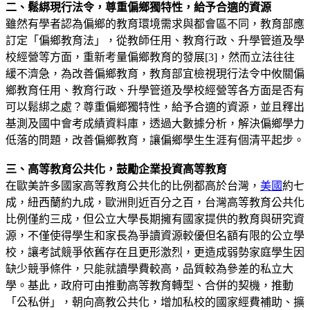
二、鬆綁現行法令，尊重偏鄉獨特性，給予合適的資源
雖然有學者認為偏鄉的教育環境需求與都會區不同，教育部應
訂定「偏鄉教育法」，從教師任用、教育行政、升學管道及學
校經營等方面，重新考量偏鄉教育的發展[3]，然而立法往往
緩不濟急，為改善偏鄉教育，教育部宜檢視現行法令中攸關偏
鄉教育任用、教育行政、升學管道及學校經營等各方面是否有
可以鬆綁之處？尊重偏鄉獨特性，給予合適的資源，並且釋出
基測及國中會考成績資料庫，透過大數據分析，解決偏鄉學力
低落的問題，改善偏鄉教育，讓偏鄉學生生涯有個清平起步。
三、高等教育公共化，鼓勵企業投資高等教育
在歐美許多國家高等教育公共化的比例都高於台灣，
美國
約七
成，紐西蘭約九成，歐洲則近百分之百，台灣高等教育公共化
比例僅約三成，但公立大學長期擁有國家提供的教育與研究資
源，不僅使得學生和家長為爭讀資源較優但名額有限的公立學
校，讓考試競爭依舊存在且更形激烈，更造成弱勢家庭學生因
缺少競爭條件，只能就讀學費較高，品質較為參差的私立大
學。基此，政府可由推動高等教育轉型、合併的契機，推動
「公私併」，朝向高教公共化，增加私校的國家經費補助、擴