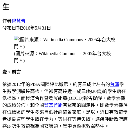
生
作者
曾慧青
發布日期
2016年5月31日
(圖片來源：Wikimedia Commons，2005年台大校
門。)
壹、前言
依據2012年的PISA國際評比顯示，約有三成七左右的
台灣
學
生數學測驗達高標，但卻有高達近一成三(約20萬)的學生落在
低標區，而經濟合作暨發展組織(OECD)報告提醒，數學素養
的成績分佈，和全國
貧富差距
有緊密的關連性，即數學素養落
在低標區的學生多來自低社經背景家庭。是以，近日有教育學
者擔憂這些學生敗在學力，等同在等待失敗，遂疾呼新政府應
將弱勢生教育視為國安議題，集中資源搶救弱勢生。